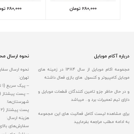
280,000
تومان
280,000
توم
درباره آکام موبایل
نحوه ارسال م
مجموعه اکام موبایل از سال 1384 در زمینه های
نحوه ارسال سفارش
موبایل کامپیوتر و کنسول های بازی فعال داشته
تهران:
– پیک سریع (1 تا 4 ساعت)
و در حال حاظر جزو تامین کنندگان قطعات موبایل و
– پست پیشتاز (۱ تا ۲ روز کاری)
دارای تیم تعمیرات برد و... میباشد
شهرستان‌ها:
پست پیشتاز (۲ تا ۴ روز کاری بسته به شهر مقصد)
برای مشاهده لیست کامل فعالیت های این مجموعه
هزینه ارسال:
به ادامه مطلب مراجعه بفرمایید
سفارش‌های بالای 3میلیون تومان → رایگ